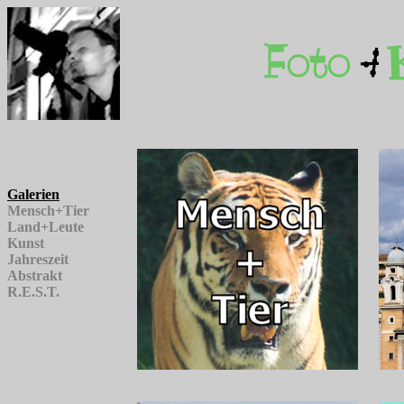
Galerien
Mensch+Tier
Land+Leute
Kunst
Jahreszeit
Abstrakt
R.E.S.T.